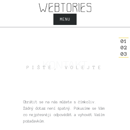
Přeskočit
na
obsah
MENU
01
02
03
KONTAKT
PIŠTE, VOLEJTE
Obrátit se na nás můžete s čímkoliv.
Žádný dotaz není špatný. Pokusíme se Vám
co nejpřesněji odpovědět a vyhovět Vaším
požadavkům.