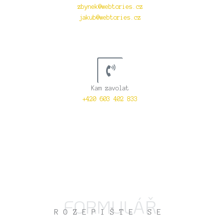
zbynek@webtories.cz
jakub@webtories.cz
Kam zavolat
+420 603 402 833
FORMULÁŘ
ROZEPIŠTE SE