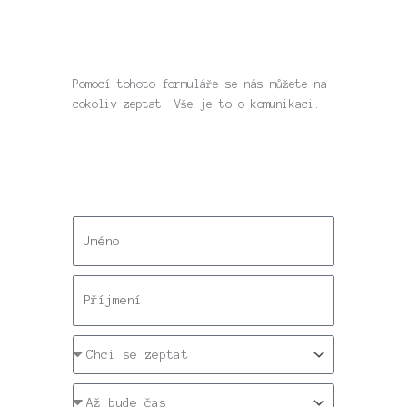
Pomocí tohoto formuláře se nás můžete na
cokoliv zeptat. Vše je to o komunikaci.
n
a
m
s
e
u
r
k
n
i
a
n
m
p
d
e