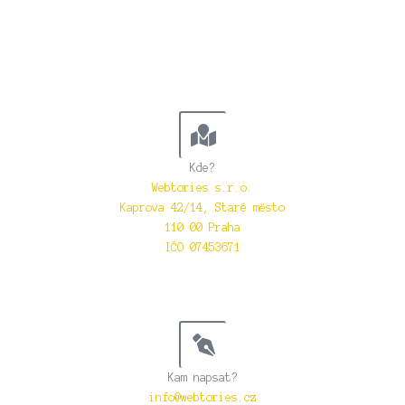
Kde?
Webtories s.r.o.
Kaprova 42/14, Staré město
110 00 Praha
IČO 07453671
Kam napsat?
info@webtories.cz